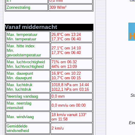
ET
0,0 mm
Zonnestraling
309 W/m²
Vanaf middernacht
Max. temperatuur
26,8°C om 13:24
Min. temperatuur
17,3°C om 06:40
Max. hitte index
27,1°C om 14:10
Min.
17,3°C om 06:40
gevoelstemperatuur
Max. luchtvochtigheid
71% om 06:32
Min. luchtvochtigheid
44% om 13:09
Max. dauwpunt
16,9°C om 10:22
Min. dauwpunt
10,7°C om 00:15
Max. luchtdruk
1018,8 hPa om 14:44
Min. luchtdruk
1012,1 hPa om 03:16
St
Neerslag vandaag
0,0 mm
Max. neerslag
0,0 mm/u om 00:00
intensiteit
18 km/u vanuit 133°
Max. windvlaag
om 11:58
Ein
Gemiddelde
2 km/u
windsnelheid