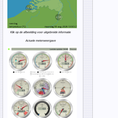
Klik op de afbeelding voor uitgebreide informatie
Actuele meterweergave