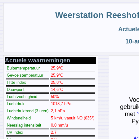
Weerstation Reeshof
Actuel
10-a
Actuele waarnemingen
Buitentemperatuur
25,9°C
Gevoelstemperatuur
25,9°C
Hitte index
25,8°C
Dauwpunt
14,6°C
Luchtvochtigheid
50%
Voo
Luchtdruk
1018,7 hPa
gebrui
Luchtdruktrend (3 uren)
2,1 hPa
met
Windsnelheid
5 km/u vanuit NO (035°)
Py
Neerslag intensiteit
0,0 mm/u
UV index
2,7
Ac